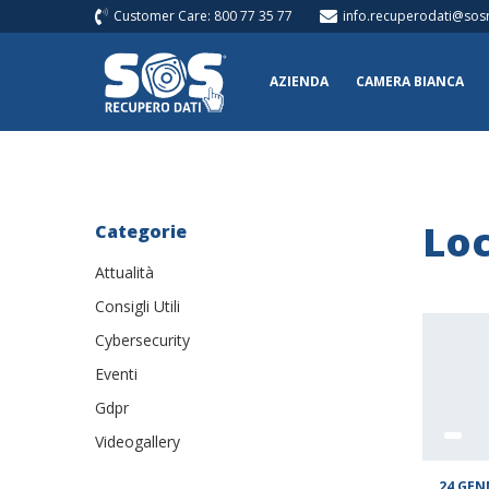
Customer Care: 800 77 35 77
info.recuperodati@sosr
AZIENDA
CAMERA BIANCA
Loc
Categorie
Attualità
Consigli Utili
Cybersecurity
Eventi
Gdpr
Videogallery
24 GEN