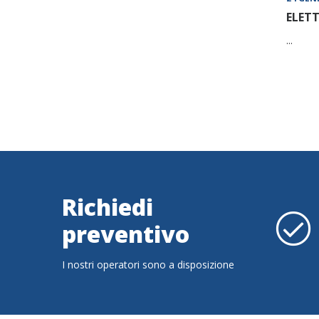
ELETT
...
Richiedi
preventivo
I nostri operatori sono a disposizione