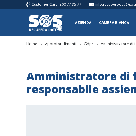
Customer Care: 800 77 35 77
info.recuperodati@sosr
AZIENDA
CAMERA BIANCA
Home
Approfondimenti
Gdpr
Amministratore di
Amministratore di 
responsabile assie