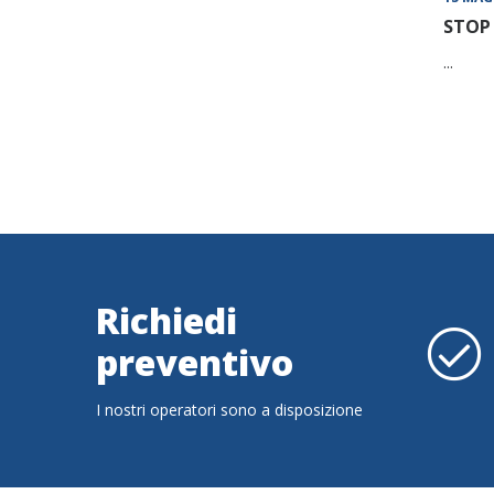
STOP 
...
Richiedi
preventivo
I nostri operatori sono a disposizione