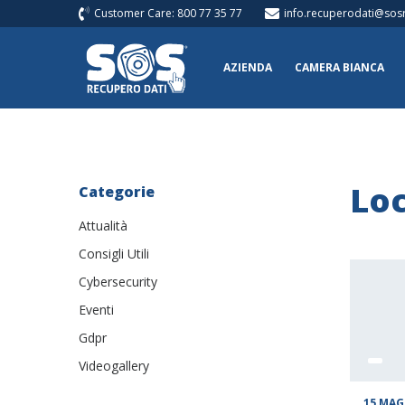
Customer Care: 800 77 35 77
info.recuperodati@sosr
AZIENDA
CAMERA BIANCA
Loc
Categorie
Attualità
Consigli Utili
Cybersecurity
Eventi
Gdpr
Videogallery
15 MAG