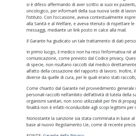
si è difeso affermando di aver scritto ai suoi ex pazient
oncologico, per informarli della sua nuova sede di lavo
l’Istituto. Con l’occasione, aveva contestualmente espre
alla Sanità e al Welfare, e aveva ritenuto di rispettare l
messaggi, mediante un link posto in calce alla mail.
Il Garante ha giudicato un tale trattamento di dati personal
In primo luogo, il medico non ha reso l’informativa né a
comunicazione, come previsto dal Codice privacy. Questo
di specie, non risultano raccolti dal medico direttamente 
all’atto della cessazione del rapporto di lavoro. Inoltre, i
diverse da quelle di cura, per le quali erano stati racc
Come chiarito dal Garante nel provvedimento generale in
personali raccolti nell’ambito dell’attività di tutela della
organismi sanitari, non sono utilizzabili per fini di pr
finalità non è infatti riconducibile agli scopi legittimi per i
Nonostante la sanzione sia stata comminata in base al ve
base al nuovo Regolamento Ue, come di recente precis
FONTE:
Garante della Privacy