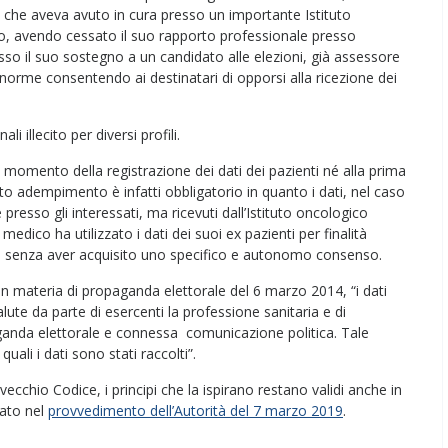
i, che aveva avuto in cura presso un importante Istituto
ro, avendo cessato il suo rapporto professionale presso
sso il suo sostegno a un candidato alle elezioni, già assessore
e norme consentendo ai destinatari di opporsi alla ricezione dei
i illecito per diversi profili.
l momento della registrazione dei dati dei pazienti né alla prima
 adempimento è infatti obbligatorio in quanto i dati, nel caso
presso gli interessati, ma ricevuti dall’Istituto oncologico
l medico ha utilizzato i dati dei suoi ex pazienti per finalità
olti, senza aver acquisito uno specifico e autonomo consenso.
 materia di propaganda elettorale del 6 marzo 2014, “i dati
 salute da parte di esercenti la professione sanitaria e di
opaganda elettorale e connessa comunicazione politica. Tale
 quali i dati sono stati raccolti”.
cchio Codice, i principi che la ispirano restano validi anche in
ato nel
provvedimento dell’Autorità del 7 marzo 2019
.