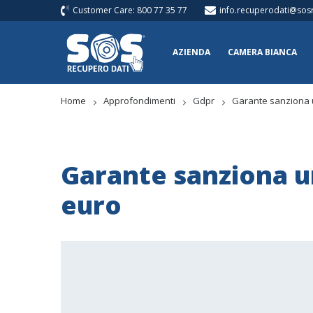
Customer Care: 800 77 35 77
info.recuperodati@sosr
AZIENDA
CAMERA BIANCA
Home
Approfondimenti
Gdpr
Garante sanziona 
Garante sanziona u
euro