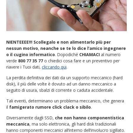
NIENTEEEE!!!
Scollegalo e non alimentarlo più per
nessun motivo
,
neanche se te lo dice l’amico ingegnere
o il cugino informatico
. Dopodiché
CHIAMACI
al numero
verde
800 77 35 77
o chiedici cosa fare e un preventivo per
riavere i Tuoi dati,
cliccando
qui
.
La perdita definitiva dei dati da un supporto meccanico (hard
disk), il più delle volte è dovuto ad un danno meccanico a
seguito di usura, sbalzi di corrente o caduta accidentale.
Tali eventi, determinano un problema meccanico, che genera
il
famigerato rumore click clack o sibilo
.
Diversamente dagli SSD,
che non hanno componentistica
meccanica
, ma solo elettronica, gli hard disk tradizionali
hanno componenti meccanici all’interno dell’involucro sigillato.