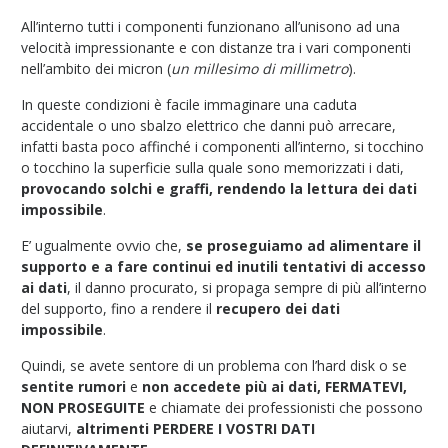
All’interno tutti i componenti funzionano all’unisono ad una
velocità impressionante e con distanze tra i vari componenti
nell’ambito dei micron (
un millesimo di millimetro
).
In queste condizioni è facile immaginare una caduta
accidentale o uno sbalzo elettrico che danni può arrecare,
infatti basta poco affinché i componenti all’interno, si tocchino
o tocchino la superficie sulla quale sono memorizzati i dati,
provocando solchi e graffi, rendendo la lettura dei dati
impossibile
.
E’ ugualmente ovvio che,
se proseguiamo ad alimentare il
supporto e a fare continui ed inutili tentativi di accesso
ai dati
, il danno procurato, si propaga sempre di più all’interno
del supporto, fino a rendere il
recupero dei dati
impossibile
.
Quindi, se avete sentore di un problema con l’hard disk o se
sentite rumori
e
non accedete più ai dati, FERMATEVI,
NON PROSEGUITE
e chiamate dei professionisti che possono
aiutarvi,
altrimenti PERDERE I VOSTRI DATI