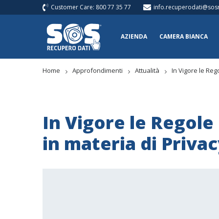
Customer Care: 800 77 35 77
info.recuperodati@sosr
AZIENDA
CAMERA BIANCA
Home
Approfondimenti
Attualità
In Vigore le Reg
In Vigore le Regole 
in materia di Priva