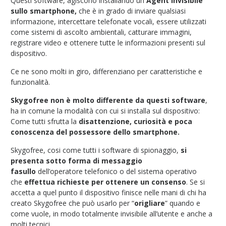
Questi software, agiscono installando un
Agent invisibile
sullo smartphone,
che è in grado di inviare qualsiasi
informazione, intercettare telefonate vocali, essere utilizzati
come sistemi di ascolto ambientali, catturare immagini,
registrare video e ottenere tutte le informazioni presenti sul
dispositivo.
Ce ne sono molti in giro, differenziano per caratteristiche e
funzionalità.
Skygofree non è molto differente da questi software
,
ha in comune la modalità con cui si installa sul dispositivo:
Come tutti sfrutta la
disattenzione, curiosità e poca
conoscenza del possessore dello smartphone.
Skygofree, cosi come tutti i software di spionaggio,
si
presenta sotto forma di messaggio
fasullo
dell’operatore telefonico o del sistema operativo
che
effettua richieste per ottenere un consenso
. Se si
accetta a quel punto il dispositivo finisce nelle mani di chi ha
creato Skygofree che può usarlo per “
origliare
” quando e
come vuole, in modo totalmente invisibile all’utente e anche a
molti tecnici.