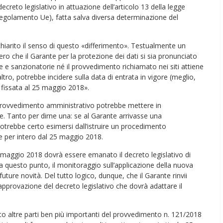
ecreto legislativo in attuazione dell’articolo 13 della legge
 regolamento Ue), fatta salva diversa determinazione del
a chiarito il senso di questo «differimento». Testualmente un
ero che il Garante per la protezione dei dati si sia pronunciato
ve e sanzionatorie né il provvedimento richiamato nei siti attiene
ro, potrebbe incidere sulla data di entrata in vigore (meglio,
 fissata al 25 maggio 2018».
 provvedimento amministrativo potrebbe mettere in
e. Tanto per dirne una: se al Garante arrivasse una
otrebbe certo esimersi dall’istruire un procedimento
 e per intero dal 25 maggio 2018.
1 maggio 2018 dovrà essere emanato il decreto legislativo di
 questo punto, il monitoraggio sull’applicazione della nuova
uture novità. Del tutto logico, dunque, che il Garante rinvii
approvazione del decreto legislativo che dovrà adattare il
rato altre parti ben più importanti del provvedimento n. 121/2018