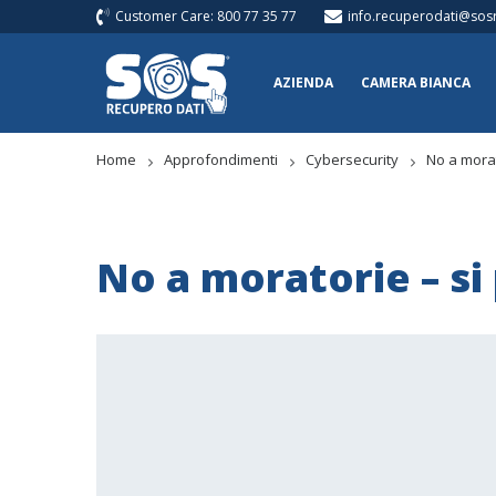
Customer Care: 800 77 35 77
info.recuperodati@sosr
AZIENDA
CAMERA BIANCA
Home
Approfondimenti
Cybersecurity
No a morat
No a moratorie – si