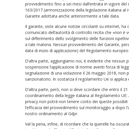
provvedimento fino a sei mesi dall’entrata in vigore del d
163/2017 (armonizzazione della legislazione italiana al
Garante adottata anche anteriormente a tale data.
Il garante, viste alcune notizie circolanti su internet, h
comunicato dell’autorità di controllo recita che «non è v
sul differimento dello svolgimento delle funzioni ispetti
a tale materia. Nessun provvedimento del Garante, peralt
data di inizio di applicazione) del Regolamento europeo
D’altra parte, aggiungiamo noi, è evidente che nessun
sospensione l’applicazione di norme aventi forza di legg
segnalazione di una violazione il 26 maggio 2018, non p
sanzionatorio. In sostanza il regolamento Ue si applica
D’altra parte, però, non si deve scordare che entro il 2
coordinamento della legge italiana al Regolamento UE: a
privacy non potrà non tenere conto dei queste possibili f
l’efficacia del provvedimento sul monitoraggio a dopo l’
nostro ordinamento al Gdpr.
Val la pena, infine, di ricordare che la querelle ha oscu