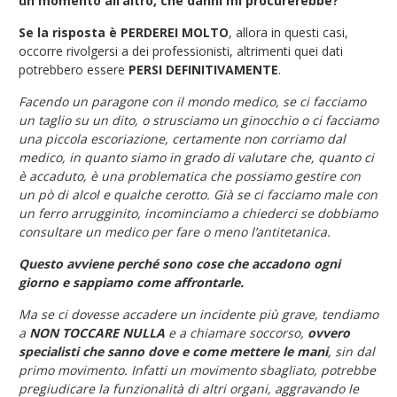
un momento all’altro, che danni mi procurerebbe?
Se la risposta è PERDEREI MOLTO
, allora in questi casi,
occorre rivolgersi a dei professionisti, altrimenti quei dati
potrebbero essere
PERSI DEFINITIVAMENTE
.
Facendo un paragone con il mondo medico, se ci facciamo
un taglio su un dito, o strusciamo un ginocchio o ci facciamo
una piccola escoriazione, certamente non corriamo dal
medico, in quanto siamo in grado di valutare che, quanto ci
è accaduto, è una problematica che possiamo gestire con
un pò di alcol e qualche cerotto. Già se ci facciamo male con
un ferro arrugginito, incominciamo a chiederci se dobbiamo
consultare un medico per fare o meno l’antitetanica.
Questo avviene perché sono cose che accadono ogni
giorno e sappiamo come affrontarle.
Ma se ci dovesse accadere un incidente più grave, tendiamo
a
NON TOCCARE NULLA
e a chiamare soccorso,
ovvero
specialisti che sanno dove e come mettere le mani
, sin dal
primo movimento. Infatti un movimento sbagliato, potrebbe
pregiudicare la funzionalità di altri organi, aggravando le