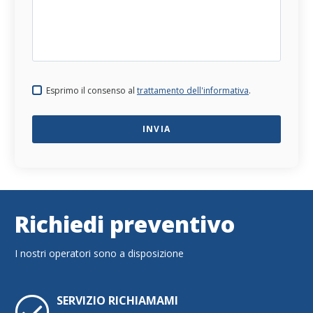
Esprimo il consenso al
trattamento dell'informativa
.
Richiedi preventivo
I nostri operatori sono a disposizione
SERVIZIO RICHIAMAMI