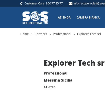
Customer Care: 800 77 35 77
info.recuperodati@sosr
AZIENDA
CAMERA BIANCA
Home
Partners
Professional
Explorer Tech srl
Explorer Tech sr
Professional
Messina Sicilia
Milazzo