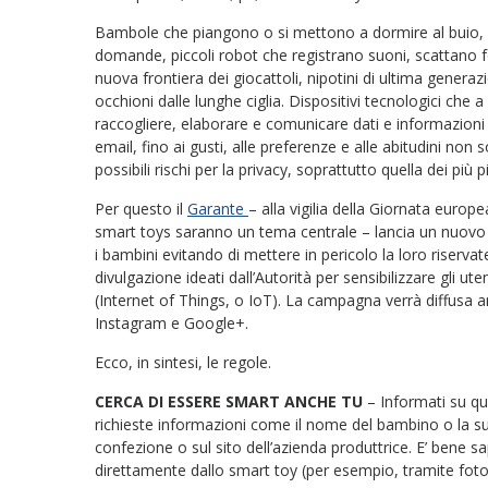
Bambole che piangono o si mettono a dormire al buio, or
domande, piccoli robot che registrano suoni, scattano fo
nuova frontiera dei giocattoli, nipotini di ultima gener
occhioni dalle lunghe ciglia. Dispositivi tecnologici ch
raccogliere, elaborare e comunicare dati e informazioni 
email, fino ai gusti, alle preferenze e alle abitudini non
possibili rischi per la privacy, soprattutto quella dei più pi
Per questo il
Garante
– alla vigilia della Giornata europe
smart toys saranno un tema centrale – lancia un nuovo 
i bambini evitando di mettere in pericolo la loro riserva
divulgazione ideati dall’Autorità per sensibilizzare gli u
(Internet of Things, o IoT). La campagna verrà diffusa an
Instagram e Google+.
Ecco, in sintesi, le regole.
CERCA DI ESSERE SMART ANCHE TU
– Informati su qua
richieste informazioni come il nome del bambino o la su
confezione o sul sito dell’azienda produttrice. E’ bene 
direttamente dallo smart toy (per esempio, tramite f