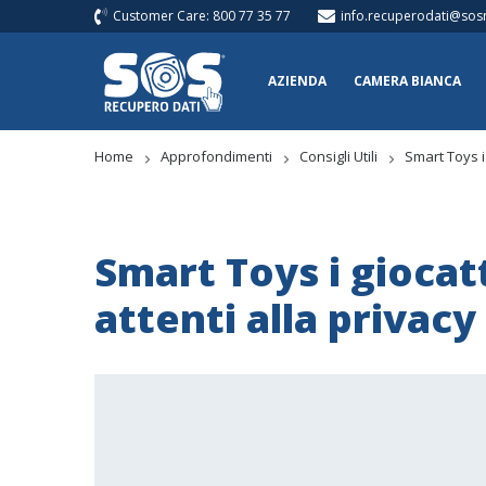
Customer Care: 800 77 35 77
info.recuperodati@sosr
AZIENDA
CAMERA BIANCA
Home
Approfondimenti
Consigli Utili
Smart Toys i 
Smart Toys i giocatt
attenti alla privacy