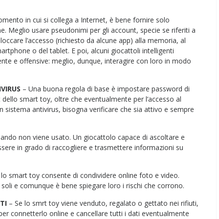
ento in cui si collega a Internet, è bene fornire solo
e. Meglio usare pseudonimi per gli account, specie se riferiti a
loccare l’accesso (richiesto da alcune app) alla memoria, al
tphone o del tablet. E poi, alcuni giocattoli intelligenti
lente e offensive: meglio, dunque, interagire con loro in modo
IVIRUS
– Una buona regola di base è impostare password di
dello smart toy, oltre che eventualmente per l’accesso al
un sistema antivirus, bisogna verificare che sia attivo e sempre
quando non viene usato. Un giocattolo capace di ascoltare e
ssere in grado di raccogliere e trasmettere informazioni su
 lo smart toy consente di condividere online foto e video.
a soli e comunque è bene spiegare loro i rischi che corrono.
TI
– Se lo smrt toy viene venduto, regalato o gettato nei rifiuti,
 per connetterlo online e cancellare tutti i dati eventualmente