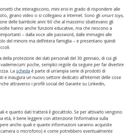
setti che interagiscono, mini eroi in grado di rispondere alle
to, girano video o si collegano a Internet. Sono gli
smart toys
,
azione delle bambole anni ’60 che al massimo sbattevano gli
e a volte hanno anche funzioni educative, ma che riescono a
importanti – dalla voce alle password, dalle immagini alle
 solo del minore ma dell’intera famiglia – e presentano quindi
ccoli.
a della protezione dei dati personali del 30 gennaio, di cui gli
vademecum: poche, semplici regole da seguire per far divertire
tezza. La
scheda
è parte di un’ampia serie di prodotti di
tenti e inaugura un nuovo settore dedicato all’Internet delle cose
che attraverso i profili social del Garante su Linkedin,
li e quanto dati tratterà il giocattolo. Se per attivarlo vengono
a età, è bene leggere con attenzione l’informativa sulla
sapere anche quali e quante informazioni saranno acquisite
otocamera o microfono) e come potrebbero eventualmente