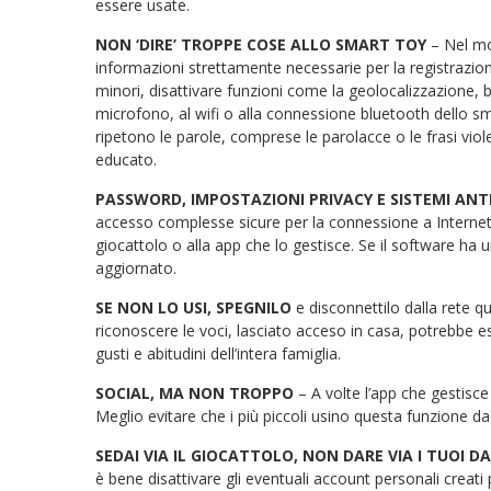
essere usate.
NON ‘DIRE’ TROPPE COSE ALLO SMART TOY
– Nel mom
informazioni strettamente necessarie per la registrazion
minori, disattivare funzioni come la geolocalizzazione, b
microfono, al wifi o alla connessione bluetooth dello smar
ripetono le parole, comprese le parolacce o le frasi vio
educato.
PASSWORD, IMPOSTAZIONI PRIVACY E SISTEMI ANT
accesso complesse sicure per la connessione a Internet 
giocattolo o alla app che lo gestisce. Se il software ha 
aggiornato.
SE NON LO USI, SPEGNILO
e disconnettilo dalla rete 
riconoscere le voci, lasciato acceso in casa, potrebbe e
gusti e abitudini dell’intera famiglia.
SOCIAL, MA NON TROPPO
– A volte l’app che gestisce
Meglio evitare che i più piccoli usino questa funzione d
SEDAI VIA IL GIOCATTOLO, NON DARE VIA I TUOI DA
è bene disattivare gli eventuali account personali creati