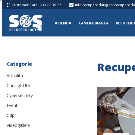
Customer Care: 800 77 35 77
info.recuperodati@sosrecuperodati
AZIENDA
CAMERA BIANCA
RECUPERO
Recupe
Categorie
Attualità
Consigli Utili
Cybersecurity
Eventi
Gdpr
Videogallery